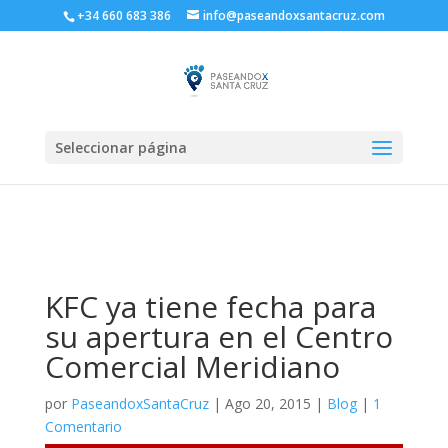
+34 660 683 386
info@paseandoxsantacruz.com
Seleccionar página
KFC ya tiene fecha para
su apertura en el Centro
Comercial Meridiano
por
PaseandoxSantaCruz
|
Ago 20, 2015
|
Blog
|
1
Comentario