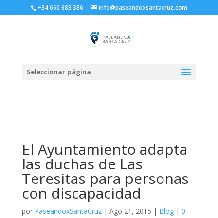
+34 660 683 386
info@paseandoxsantacruz.com
Seleccionar página
El Ayuntamiento adapta
las duchas de Las
Teresitas para personas
con discapacidad
por
PaseandoxSantaCruz
|
Ago 21, 2015
|
Blog
|
0