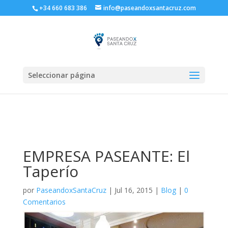
+34 660 683 386
info@paseandoxsantacruz.com
Seleccionar página
EMPRESA PASEANTE: El
Taperío
por
PaseandoxSantaCruz
|
Jul 16, 2015
|
Blog
|
0
Comentarios