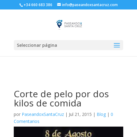
+34 660 683 386
info@paseandoxsantacruz.com
Seleccionar página
Corte de pelo por dos
kilos de comida
por
PaseandoxSantaCruz
|
Jul 21, 2015
|
Blog
|
0
Comentarios