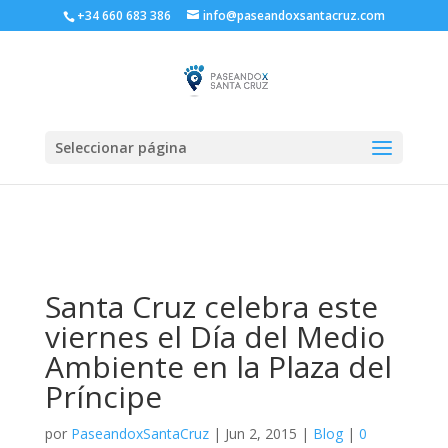
+34 660 683 386
info@paseandoxsantacruz.com
Seleccionar página
Santa Cruz celebra este
viernes el Día del Medio
Ambiente en la Plaza del
Príncipe
por
PaseandoxSantaCruz
|
Jun 2, 2015
|
Blog
|
0