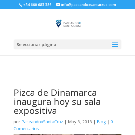
+34 660 683 386
info@paseandoxsantacruz.com
Seleccionar página
Pizca de Dinamarca
inaugura hoy su sala
expositiva
por
PaseandoxSantaCruz
|
May 5, 2015
|
Blog
|
0
Comentarios