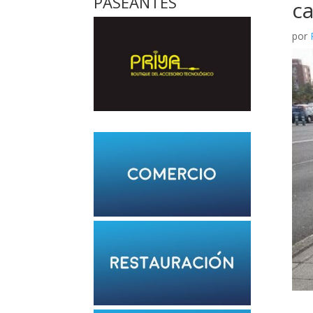
PASEANTES
c
por