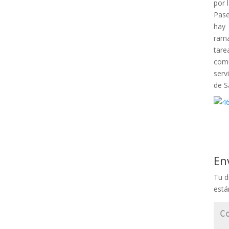
por 
Pase
hay 
rama
tar
comu
serv
de S
En
Tu d
est