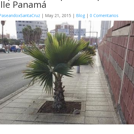
alle Panamá
PaseandoxSantaCruz
|
May 21, 2015
|
Blog
|
0 Comentarios