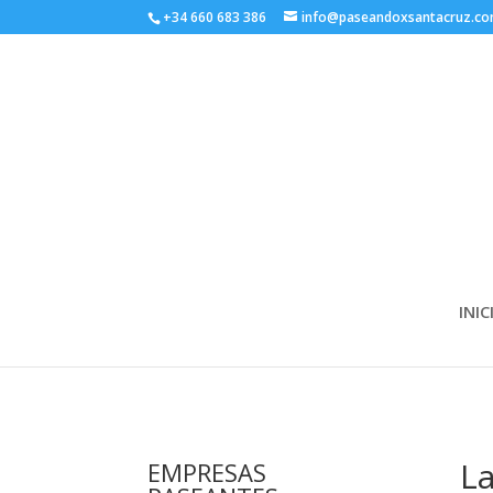
+34 660 683 386
info@paseandoxsantacruz.c
INIC
La
EMPRESAS