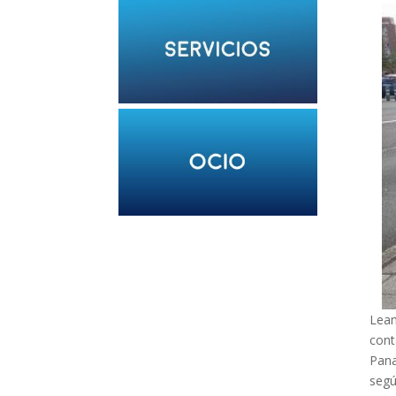
Lean
cont
Pan
segú