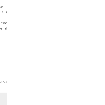
ue
n sus
este
os al
orios