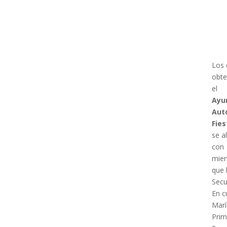
Los 
obte
el
Ayu
Aut
Fie
se a
con 
mien
que 
Secu
En c
Marí
Prim