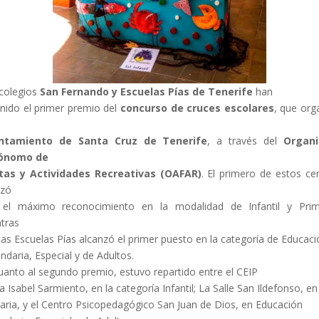
colegios
San Fernando y Escuelas Pías de Tenerife
han
nido el primer premio del
concurso de cruces escolares
, que org
ntamiento de Santa Cruz de Tenerife
, a través del
Organ
ónomo de
stas y Actividades Recreativas (OAFAR)
. El primero de estos ce
lzó
el máximo reconocimiento en la modalidad de Infantil y Prim
tras
las Escuelas Pías alcanzó el primer puesto en la categoría de Educaci
ndaria, Especial y de Adultos.
uanto al segundo premio, estuvo repartido entre el CEIP
a Isabel Sarmiento, en la categoría Infantil; La Salle San Ildefonso, en
aria, y el Centro Psicopedagógico San Juan de Dios, en Educación