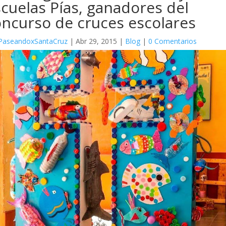
cuelas Pías, ganadores del
ncurso de cruces escolares
PaseandoxSantaCruz
|
Abr 29, 2015
|
Blog
|
0 Comentarios