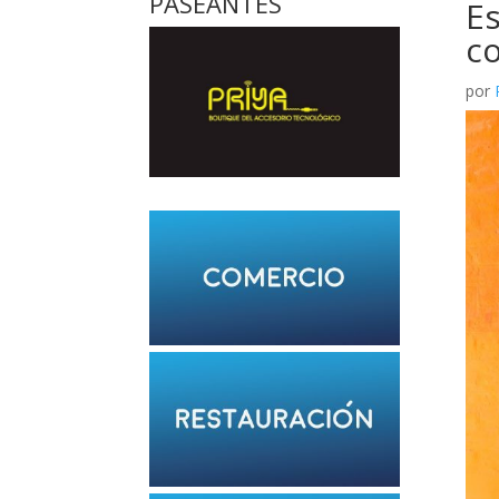
PASEANTES
Es
co
por