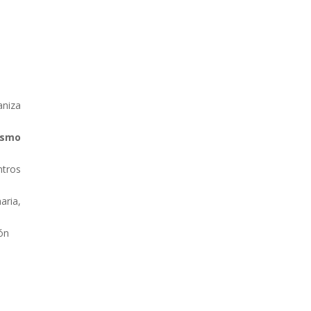
aniza
ismo
ntros
aria,
ón