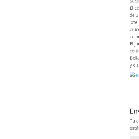
Secu
El c
de 3
lote
cruc
coin
El j
cent
Bell
y di
En
Tu d
est