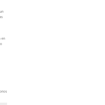
 un
as
a en
to
orios