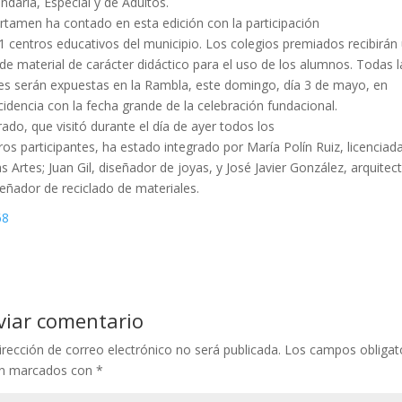
ndaria, Especial y de Adultos.
ertamen ha contado en esta edición con la participación
1 centros educativos del municipio. Los colegios premiados recibirán
 de material de carácter didáctico para el uso de los alumnos. Todas l
es serán expuestas en la Rambla, este domingo, día 3 de mayo, en
cidencia con la fecha grande de la celebración fundacional.
urado, que visitó durante el día de ayer todos los
ros participantes, ha estado integrado por María Polín Ruiz, licenciad
as Artes; Juan Gil, diseñador de joyas, y José Javier González, arquitec
señador de reciclado de materiales.
viar comentario
irección de correo electrónico no será publicada.
Los campos obligat
án marcados con
*