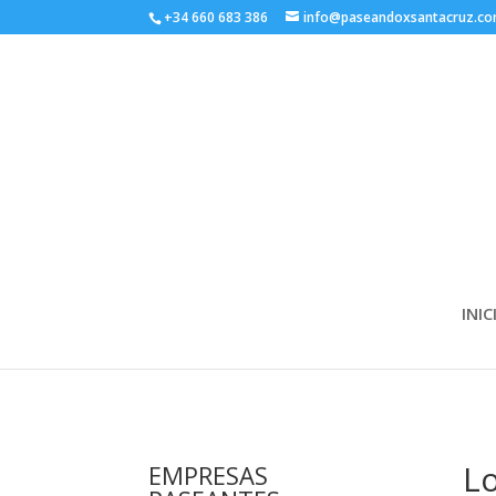
+34 660 683 386
info@paseandoxsantacruz.c
INIC
Lo
EMPRESAS