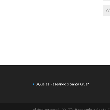
¿Que es Paseando x Santa Cruz?
Al right reserved - 2017©-
Paseando x Santa C