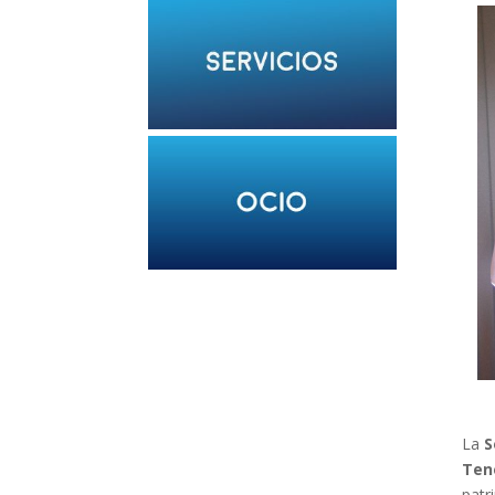
La
S
Ten
patr