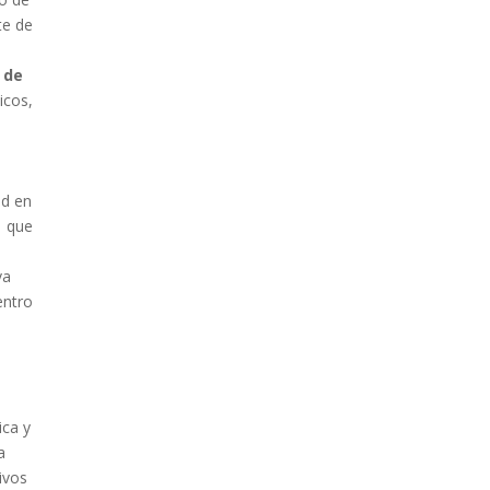
te de
 de
cos,
ad en
 que
va
entro
ica y
a
ivos