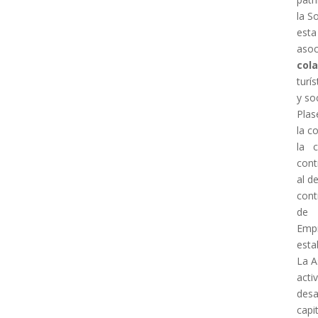
la S
esta
asoc
col
turís
y so
Plas
la c
la 
cont
al d
cont
de
Empr
esta
La A
acti
desa
capi