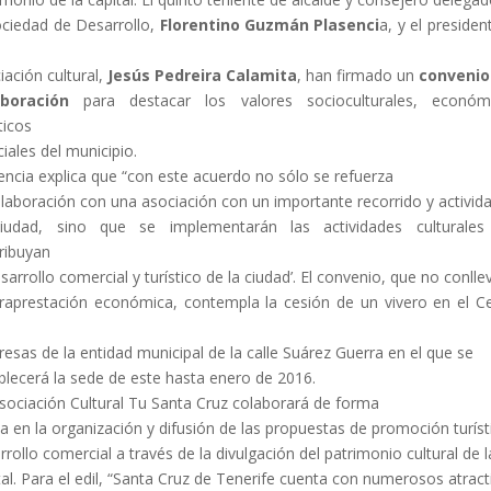
ociedad de Desarrollo,
Florentino Guzmán Plasenci
a, y el presiden
iación cultural,
Jesús Pedreira Calamita
, han firmado un
convenio
aboración
para destacar los valores socioculturales, económi
ticos
ciales del municipio.
encia explica que “con este acuerdo no sólo se refuerza
olaboración con una asociación con un importante recorrido y activid
ciudad, sino que se implementarán las actividades culturales
ribuyan
esarrollo comercial y turístico de la ciudad’. El convenio, que no conlle
raprestación económica, contempla la cesión de un vivero en el C
esas de la entidad municipal de la calle Suárez Guerra en el que se
blecerá la sede de este hasta enero de 2016.
sociación Cultural Tu Santa Cruz colaborará de forma
va en la organización y difusión de las propuestas de promoción turíst
rrollo comercial a través de la divulgación del patrimonio cultural de l
tal. Para el edil, “Santa Cruz de Tenerife cuenta con numerosos atract