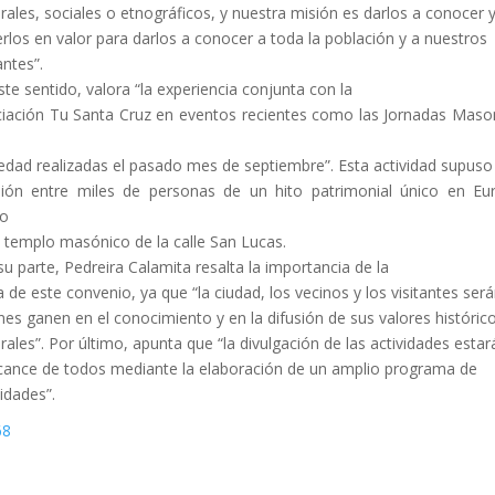
urales, sociales o etnográficos, y nuestra misión es darlos a conocer 
rlos en valor para darlos a conocer a toda la población y a nuestros
antes”.
ste sentido, valora “la experiencia conjunta con la
iación Tu Santa Cruz en eventos recientes como las Jornadas Maso
edad realizadas el pasado mes de septiembre”. Esta actividad supuso 
sión entre miles de personas de un hito patrimonial único en Eu
o
l templo masónico de la calle San Lucas.
su parte, Pedreira Calamita resalta la importancia de la
a de este convenio, ya que “la ciudad, los vecinos y los visitantes ser
nes ganen en el conocimiento y en la difusión de sus valores históric
urales”. Por último, apunta que “la divulgación de las actividades estar
lcance de todos mediante la elaboración de un amplio programa de
vidades”.