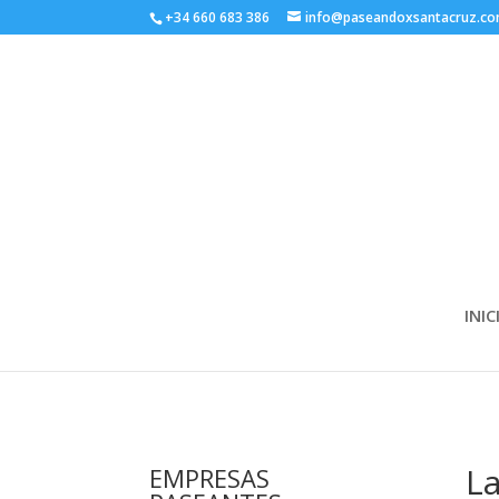
+34 660 683 386
info@paseandoxsantacruz.c
INIC
La
EMPRESAS