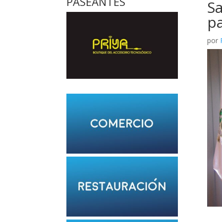
PASEANTES
Sa
pa
por