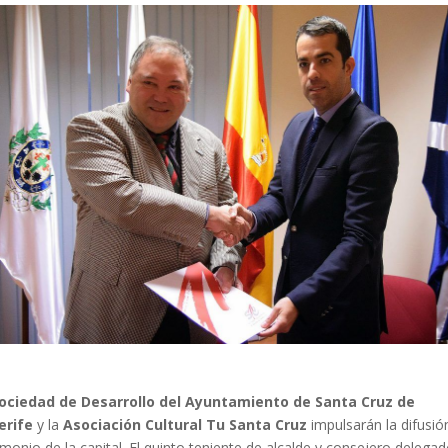
ociedad de Desarrollo del Ayuntamiento de Santa Cruz de
erife
y la
Asociación Cultural Tu Santa Cruz
impulsarán la difusió
imonio de la capital. El quinto teniente de alcalde y consejero delega