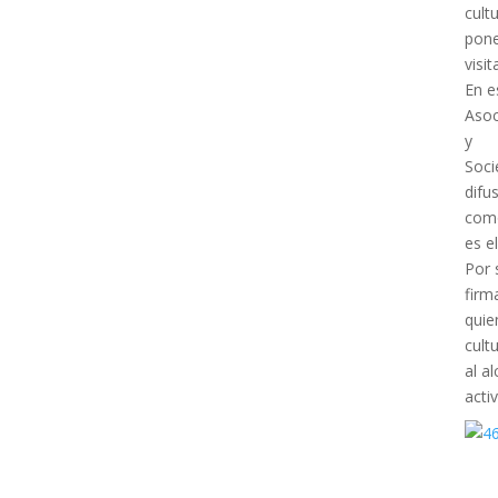
cult
pone
visit
En e
Asoc
y
Soci
difu
com
es e
Por 
firm
quie
cult
al a
acti