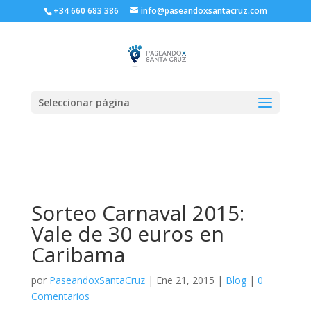
+34 660 683 386
info@paseandoxsantacruz.com
Seleccionar página
Sorteo Carnaval 2015:
Vale de 30 euros en
Caribama
por
PaseandoxSantaCruz
|
Ene 21, 2015
|
Blog
|
0
Comentarios