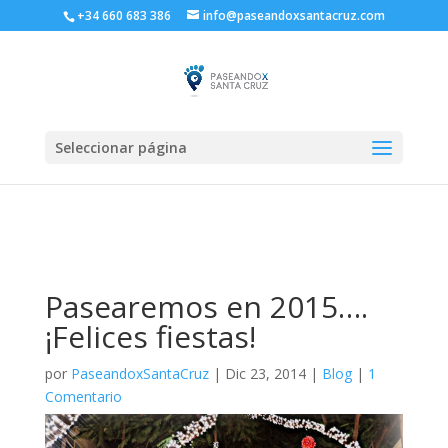
+34 660 683 386
info@paseandoxsantacruz.com
Seleccionar página
Pasearemos en 2015….
¡Felices fiestas!
por
PaseandoxSantaCruz
|
Dic 23, 2014
|
Blog
|
1
Comentario