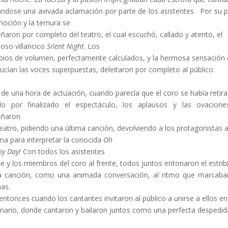
ndose una avivada aclamación por parte de los asistentes. Por su p
moción y la ternura se
ñaron por completo del teatro, el cual escuchó, callado y atento, el
ioso villancico
Silent Night
. Los
ios de volumen, perfectamente calculados, y la hermosa sensación
ucían las voces superpuestas, deleitaron por completo al público.
de una hora de actuación, cuando parecía que el coro se había retir
o por finalizado el espectáculo, los aplausos y las ovacion
eñaron
teatro, pidiendo una última canción, devolviendo a los protagonistas 
na para interpretar la conocida
Oh
y Day!
Con todos los asistentes
ie y los miembros del coro al frente, todos juntos entonaron el estribi
a canción, como una animada conversación, al ritmo que marcaba
as.
entonces cuando los cantantes invitaron al público a unirse a ellos en
nario, donde cantaron y bailaron juntos como una perfecta despedid