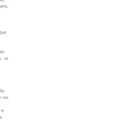
arte,
 que
ado
es se
a
llo
n las
 el
a.