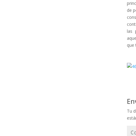
prin
de p
cons
cont
las
aque
que 
En
Tu d
est