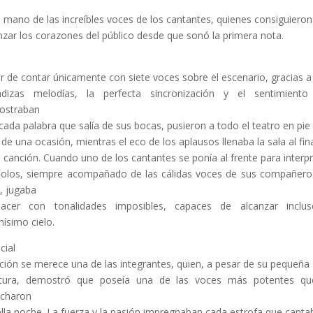
ó
a mano de las increíbles voces de los cantantes, quienes consiguieron
nzar los corazones del público desde que sonó la primera nota.
r de contar únicamente con siete voces sobre el escenario, gracias a
adizas melodías, la perfecta sincronización y el sentimiento
ostraban
cada palabra que salía de sus bocas, pusieron a todo el teatro en pie
de una ocasión, mientras el eco de los aplausos llenaba la sala al fin
 canción. Cuando uno de los cantantes se ponía al frente para interpr
solos, siempre acompañado de las cálidas voces de sus compañero
, jugaba
lacer con tonalidades imposibles, capaces de alcanzar inclus
ísimo cielo.
cial
ión se merece una de las integrantes, quien, a pesar de su pequeña
atura, demostró que poseía una de las voces más potentes qu
charon
lla noche. La fuerza y la pasión impregnaban cada estrofa que canta