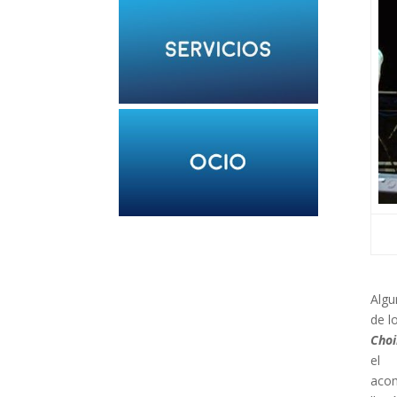
Algu
de l
Choi
el
acom