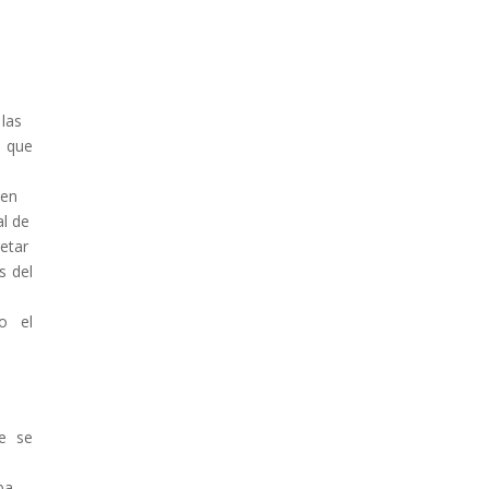
 las
 que
 en
al de
etar
s del
o el
e se
ba,