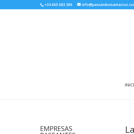
+34 660 683 386
info@paseandoxsantacruz.c
INIC
La
EMPRESAS