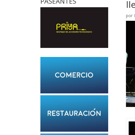
PASEANTES
ll
por