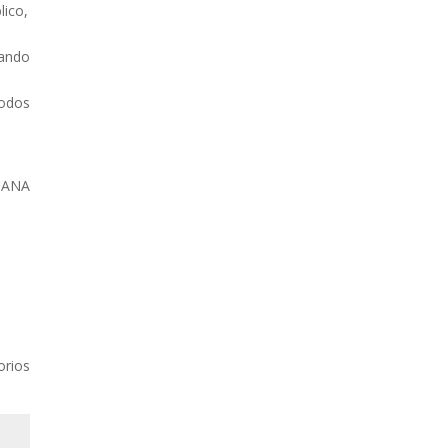
lico,
cando
odos
TANA
orios