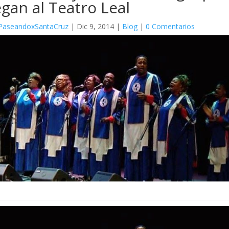
egan al Teatro Leal
PaseandoxSantaCruz
|
Dic 9, 2014
|
Blog
|
0 Comentarios