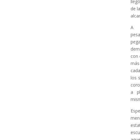
lleg
de l
alca
A
pesa
peg
dem
con 
más 
cada
los 
coro
a p
mism
Espe
menc
est
escu
aque