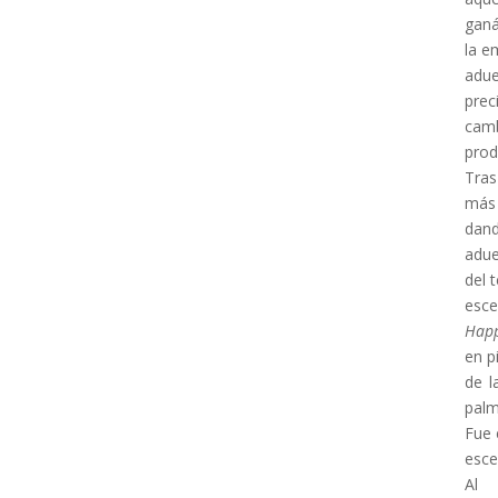
ganá
la e
adue
prec
camb
prod
Tras
más 
dand
adu
del 
esce
Happ
en p
de l
palm
Fue 
esce
Al