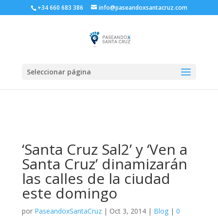
+34 660 683 386
info@paseandoxsantacruz.com
Seleccionar página
‘Santa Cruz Sal2’ y ‘Ven a
Santa Cruz’ dinamizarán
las calles de la ciudad
este domingo
por
PaseandoxSantaCruz
|
Oct 3, 2014
|
Blog
|
0