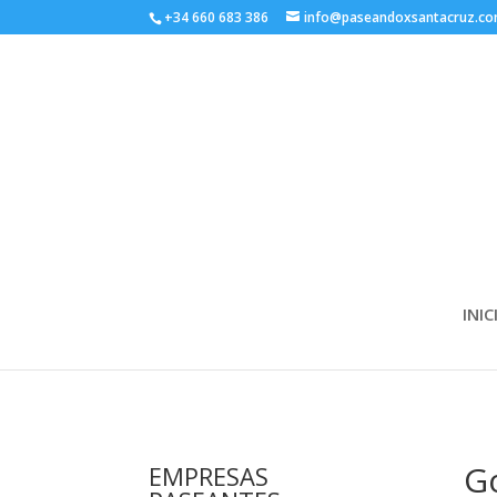
+34 660 683 386
info@paseandoxsantacruz.c
INIC
Go
EMPRESAS