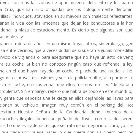
 vez son más las zonas de aparcamiento del centro y los barri
a Cruz, que han sido ocupadas por los coloquialmente denomi
rillas», individuos, ataviados en su mayoría con chalecos reflectantes
anan la vida con las limosnas que dejan los conductores a la ho
donar la plaza de estacionamiento. Es cierto que algunos son que
su nobleza y
anencia durante años en un mismo lugar; otros, sin embargo, ge
lsa entre vecinos, que a veces dudan de si sueltan algunas monedilla
ervicio de vigilancia o para asegurarse que no haya un acto de ven
ra su coche. Si bien no conozco ningún caso que refrende la le
na en el que hayan rayado un coche o pinchado una rueda, si he
igo de calurosas discusiones y ver a la policía multar, a la par que la
leva el coche, en esas zonas que ellos mismos te dicen “déjelo aqu
problema”. Sin embargo, reitero que habrá de todo en este mundillo
ay gente que deposita una fe ciega en ellos dejándole las llaves par
acionen su vehículo, imagen muy común en el parking del Hosp
ersitario Nuestra Señora de la Candelaria, donde muchos de 
cacoches ilegales tienen un puñado de llaves como si del sere
ase. Lo que es evidente, es que se trata de un negocio oscuro, yo si
 que cada uno puede hacer lo que quiera con su dinero pero 