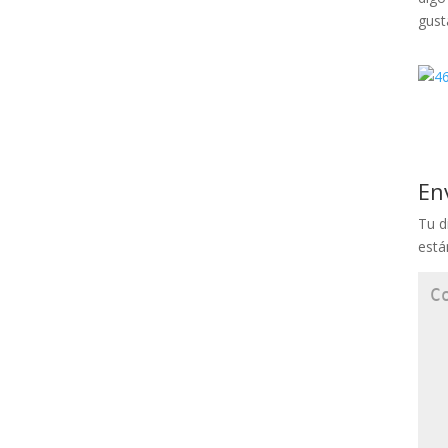
gust
En
Tu d
est