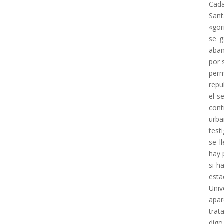
Cada
Sant
«gor
se g
aban
por 
perm
repu
el s
cont
urba
test
se l
hay 
si h
est
Univ
apar
trat
digo