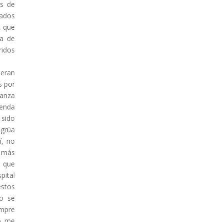
os de
nados
, que
ra de
ridos
neran
s por
ganza
yenda
 sido
 grúa
í, no
, más
a que
ital
estos
no se
empre
no me