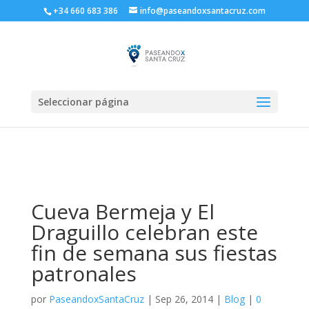
+34 660 683 386
info@paseandoxsantacruz.com
Seleccionar página
Cueva Bermeja y El
Draguillo celebran este
fin de semana sus fiestas
patronales
por
PaseandoxSantaCruz
|
Sep 26, 2014
|
Blog
|
0