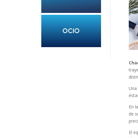
Chac
tray
dist
Una 
ésta
En l
de s
prec
El e