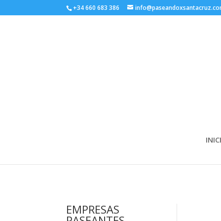
+34 660 683 386
info@paseandoxsantacruz.c
INIC
EMPRESAS
PASEANTES